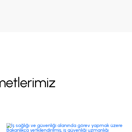
m
e
t
l
e
r
i
m
i
z