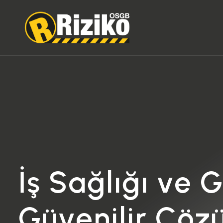
İ
ş
S
a
ğ
l
ı
ğ
ı
v
e
G
ü
v
e
n
i
l
i
r
Ç
ö
z