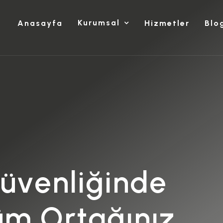
Kurumsal
Anasayfa
Hizmetler
Blo
G
ü
v
e
n
l
i
ğ
i
n
d
e
ü
m
O
r
t
a
ğ
ı
n
ı
z