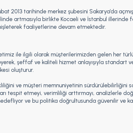
Şubat 2013 tarihinde merkez şubesini Sakarya’da açmış
nde artmasıyla birlikte Kocaeli ve İstanbul illerinde f
nişleterek faaliyetlerine devam etmektedir.
imiz ile ilgili olarak müşterilerimizden gelen her türl
leyerek, şeffaf ve kaliteli hizmet anlayışıyla standar
kesi oluşturur.
liliğini ve müşteri memnuniyetinin sürdürülebilirliğini 
ı tespit etmeyi, verimliliği arttırmayı, analizlerle d
hedefliyor ve bu politika doğrultusunda güvenilir ve k