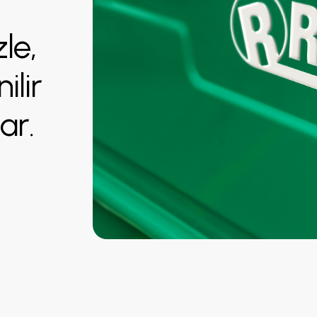
z
l
e
,
n
i
l
i
r
n
a
r
.