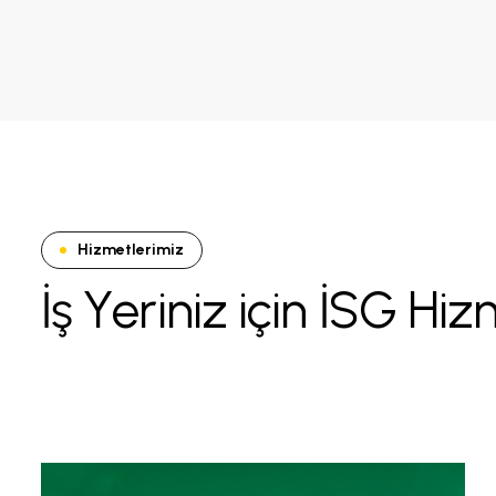
Hizmetlerimiz
İ
ş
Y
e
r
i
n
i
z
i
ç
i
n
İ
S
G
H
i
z