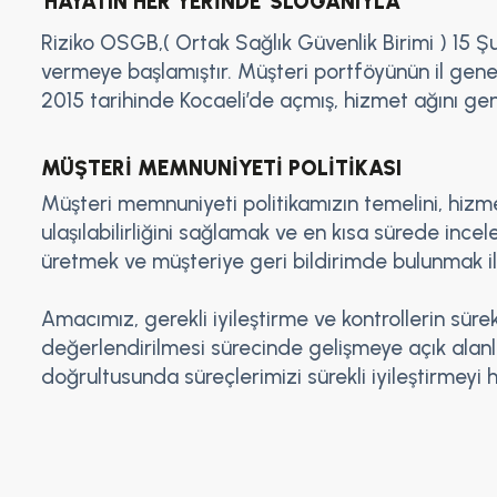
'HAYATIN HER YERİNDE' SLOGANIYLA
Riziko OSGB,( Ortak Sağlık Güvenlik Birimi ) 15 
vermeye başlamıştır. Müşteri portföyünün il geneli
2015 tarihinde Kocaeli’de açmış, hizmet ağını ge
MÜŞTERİ MEMNUNİYETİ POLİTİKASI
Müşteri memnuniyeti politikamızın temelini, hizmet
ulaşılabilirliğini sağlamak ve en kısa sürede ince
üretmek ve müşteriye geri bildirimde bulunmak il
Amacımız, gerekli iyileştirme ve kontrollerin sürek
değerlendirilmesi sürecinde gelişmeye açık alanlar
doğrultusunda süreçlerimizi sürekli iyileştirmeyi 