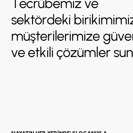
T
e
c
r
ü
b
e
m
i
z
v
e
s
e
k
t
ö
r
d
e
k
i
b
i
r
i
k
i
m
i
m
i
m
ü
ş
t
e
r
i
l
e
r
i
m
i
z
e
g
ü
v
e
v
e
e
t
k
i
l
i
ç
ö
z
ü
m
l
e
r
s
u