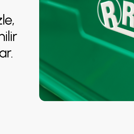
le,
ilir
ar.