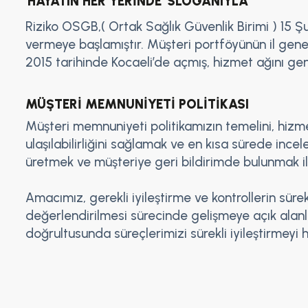
'HAYATIN HER YERİNDE' SLOGANIYLA
Riziko OSGB,( Ortak Sağlık Güvenlik Birimi ) 15 
vermeye başlamıştır. Müşteri portföyünün il geneli
2015 tarihinde Kocaeli’de açmış, hizmet ağını ge
MÜŞTERİ MEMNUNİYETİ POLİTİKASI
Müşteri memnuniyeti politikamızın temelini, hizmet
ulaşılabilirliğini sağlamak ve en kısa sürede ince
üretmek ve müşteriye geri bildirimde bulunmak il
Amacımız, gerekli iyileştirme ve kontrollerin sürek
değerlendirilmesi sürecinde gelişmeye açık alanlar
doğrultusunda süreçlerimizi sürekli iyileştirmeyi 