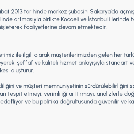
Şubat 2013 tarihinde merkez şubesini Sakarya’da açmış
nde artmasıyla birlikte Kocaeli ve İstanbul illerinde f
nişleterek faaliyetlerine devam etmektedir.
imiz ile ilgili olarak müşterilerimizden gelen her türl
leyerek, şeffaf ve kaliteli hizmet anlayışıyla standar
kesi oluşturur.
liliğini ve müşteri memnuniyetinin sürdürülebilirliğini 
ı tespit etmeyi, verimliliği arttırmayı, analizlerle d
hedefliyor ve bu politika doğrultusunda güvenilir ve k